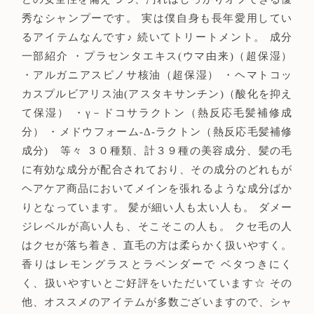
秀なシャンプーです。 実は僕自身も長年愛用してい
るアイテムなんです♪ 続いてトリートメント。 成分
一部紹介 ・プラセンタエキス(ウマ由来)（超保湿）
・アルガニアスピノサ核油（超保湿） ・ヘマトコッ
カスプルビアリス油(アスタキサンチン)（酸化を抑え
て保湿） ・γ－ドコサラクトン（熱反応毛髪補修成
分） ・メドウフォーム-Δ-ラクトン（熱反応毛髪補修
成分) 等々 ３０種類、計３９種の美容成分、髪の毛
に有効な成分が配合されており、その成分のどれもが
ヘアケア商品においてメインを張れるような成分ばか
りとなっています。 髪が細い人も太い人も。 ダメー
ジレベルが高い人も、そこそこの人も。 クセ毛の人
はクセが落ち着き、直毛の方は柔らかく扱いやすく。
香りはレモングラスとラベンダーで ベタつきにく
く、扱いやすいとご好評をいただいています☆ その
他、オススメのアイテムが多数ございますので、シャ