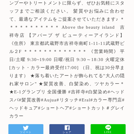
ンプーやトリートメントに限らず、ぜひお気軽にスタ
ッフまでご相談ください。 髪質やお悩みに合わせ
て、最適なアイテムをご提案させていただきます♪ ＊
＊＊＊＊＊＊＊＊＊＊ Above the beauty island 吉
祥寺店 【アバーブ ザ ビューティーアイランド】
《住所》 東京都武蔵野市吉祥寺南町1-11-11武蔵野ビ
ル２F ＊＊＊＊＊＊＊＊＊＊＊＊＊ 《営業時間》 平
日/土曜 9:30~19:00 日曜/祝日 9:30～18:30 火曜定休
[カット・カラー最終受付17:00] （日、祝は30分早ま
ります） ★落ち着いたアートが飾られてる"大人の隠
れ家サロン" ★髪質改善、白髪染め、ツヤカラー＊
★E-1グランプリ 全国優勝 #吉祥寺#白髪染め#ヘッド
スパ#髪質改善#Aujua#リタッチ#Eral#カラー専門店#
ヘッドキュア#ショートヘア#ショートカット＃グレイ
カラー
ツイート
シェア
LINE