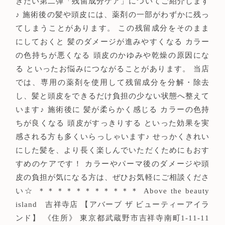
きたい第二弾「残留成分ケア」についてご紹介します
♪ 施術後の髪や頭皮には、薬剤の一部がわずかに残っ
てしまうことがあります。 この残留成分をそのまま
にしておくと 髪のダメージが進みやすくなる カラー
の色持ちが悪くなる 頭皮のかゆみや乾燥の原因にな
る といったお悩みにつながることがあります。 当店
では、専用の薬剤を使用して残留成分を分解・除去
し、髪と頭皮をできるだけ負担の少ない状態へ整えて
います♪ 施術後に 髪が柔らかく感じる カラーの色持
ちが良くなる 頭皮がすっきりする といった効果を実
感される方も多くいらっしゃいます♪ せっかくきれい
にした髪を、より長く楽しんでいただくためにもおす
すめのケアです！ カラーやパーマ後のダメージや頭
皮の負担が気になる方は、ぜひお気軽にご相談くださ
い☆ ＊＊＊＊＊＊＊＊＊＊＊ Above the beauty
island 吉祥寺店 【アバーブ ザ ビューティーアイラ
ンド】 《住所》 東京都武蔵野市吉祥寺南町1-11-11