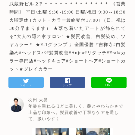
武蔵野ビル２F ＊＊＊＊＊＊＊＊＊＊＊＊＊ 《営業
時間》 平日/土曜 9:30~19:00 日曜/祝日 9:30～18:30
火曜定休 [カット・カラー最終受付17:00] （日、祝は
30分早まります） ★落ち着いたアートが飾られて
る"大人の隠れ家サロン" ★髪質改善、白髪染め、ツ
ヤカラー＊ ★E-1グランプリ 全国優勝 #吉祥寺#白髪
染め#ヘッドスパ#髪質改善#Aujua#リタッチ#Eral#カ
ラー専門店#ヘッドキュア#ショートヘア#ショートカ
ット＃グレイカラー
ツイート
シェア
LINE
羽田 大晃
年齢を重ねるほどに美しく。艶とやわらかさで
上品な印象へ。髪質改善や丁寧なケアを通し
て、扱いやすく...