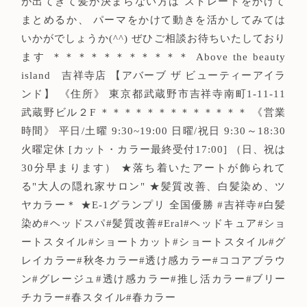
が出てきて髪が決まらない方は ストレートをかけて
まとめるか、 パーマをかけて動きを活かしてみては
いかがでしょうか(^^) ぜひご相談お待ちいたしており
ます ＊＊＊＊＊＊＊＊＊＊＊ Above the beauty
island 吉祥寺店 【アバーブ ザ ビューティーアイラ
ンド】 《住所》 東京都武蔵野市吉祥寺南町1-11-11
武蔵野ビル２F ＊＊＊＊＊＊＊＊＊＊＊＊＊ 《営業
時間》 平日/土曜 9:30~19:00 日曜/祝日 9:30～18:30
火曜定休 [カット・カラー最終受付17:00] （日、祝は
30分早まります） ★落ち着いたアートが飾られて
る"大人の隠れ家サロン" ★髪質改善、白髪染め、ツ
ヤカラー＊ ★E-1グランプリ 全国優勝 #吉祥寺#白髪
染め#ヘッドスパ#髪質改善#Eral#ヘッドキュア#ショ
ートスタイル#ショートカット#ショートスタイル#グ
レイカラー#秋冬カラー#透け感カラー#ココアブラウ
ン#グレージュ#透け感カラー#推し活カラー#ブリー
チカラー#春スタイル#春カラー