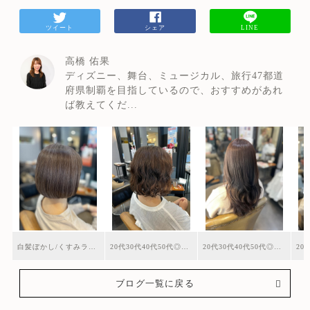
ツイート
シェア
LINE
高橋 佑果
ディズニー、舞台、ミュージカル、旅行47都道
府県制覇を目指しているので、おすすめがあれ
ば教えてくだ...
白髪ぼかし/くすみラベンダー/ボブ/残留除去40代50代◎
20代30代40代50代◎クリームパーマ/ボブパーマ
20代30代40代50代◎ラベンダーブラウン/アイリスカラー
ブログ一覧に戻る