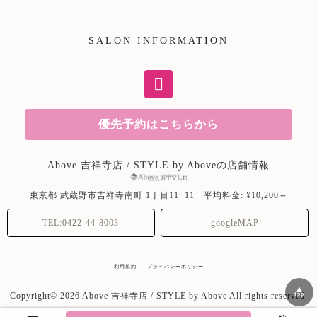
SALON INFORMATION
優先予約はこちらから
Above 吉祥寺店 / STYLE by Aboveの店舗情報
東京都
武蔵野市吉祥寺南町
1丁目11−11
平均料金: ¥10,200～
TEL:0422-44-8003
googleMAP
利用規約
プライバシーポリシー
▲
top
Copyright© 2026 Above 吉祥寺店 / STYLE by Above All rights reserved.