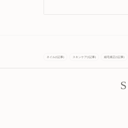
ネイル(1記事)
スキンケア(1記事)
縮毛矯正(1記事)