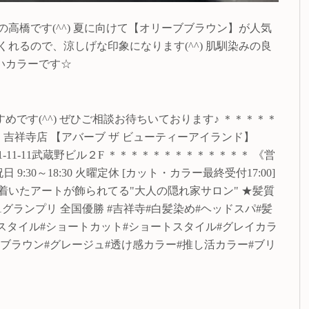
高橋です(^^) 夏に向けて【オリーブブラウン】が人気
れるので、涼しげな印象になります(^^) 肌馴染みの良
いカラーです☆
です(^^) ぜひご相談お待ちいております♪ ＊＊＊＊＊
 island 吉祥寺店 【アバーブ ザ ビューティーアイランド】
11-11武蔵野ビル２F ＊＊＊＊＊＊＊＊＊＊＊＊＊ 《営
/祝日 9:30～18:30 火曜定休 [カット・カラー最終受付17:00]
ち着いたアートが飾られてる"大人の隠れ家サロン" ★髪質
1グランプリ 全国優勝 #吉祥寺#白髪染め#ヘッドスパ#髪
ートスタイル#ショートカット#ショートスタイル#グレイカラ
アブラウン#グレージュ#透け感カラー#推し活カラー#ブリ