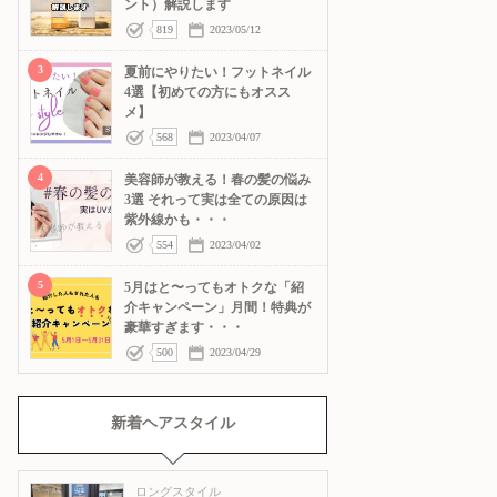
ント）解説します
819
2023/05/12
3
夏前にやりたい！フットネイル
4選【初めての方にもオスス
メ】
568
2023/04/07
4
美容師が教える！春の髪の悩み
3選 それって実は全ての原因は
紫外線かも・・・
554
2023/04/02
5
5月はと〜ってもオトクな「紹
介キャンペーン」月間！特典が
豪華すぎます・・・
500
2023/04/29
新着ヘアスタイル
ロングスタイル