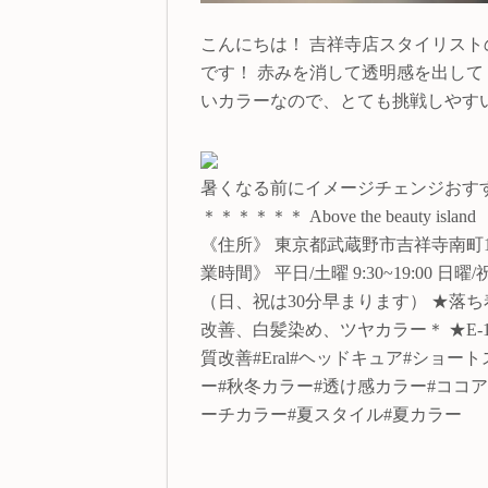
こんにちは！ 吉祥寺店スタイリストの
です！ 赤みを消して透明感を出してく
いカラーなので、とても挑戦しやす
暑くなる前にイメージチェンジおすすめ
＊＊＊＊＊＊ Above the beauty
《住所》 東京都武蔵野市吉祥寺南町1-
業時間》 平日/土曜 9:30~19:00 日曜
（日、祝は30分早まります） ★落
改善、白髪染め、ツヤカラー＊ ★E-
質改善#Eral#ヘッドキュア#ショ
ー#秋冬カラー#透け感カラー#ココ
ーチカラー#夏スタイル#夏カラー