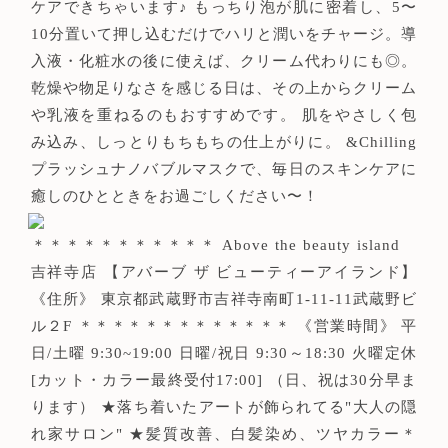
ケアできちゃいます♪ もっちり泡が肌に密着し、5〜
10分置いて押し込むだけでハリと潤いをチャージ。導
入液・化粧水の後に使えば、クリーム代わりにも◎。
乾燥や物足りなさを感じる日は、その上からクリーム
や乳液を重ねるのもおすすめです。 肌をやさしく包
み込み、しっとりもちもちの仕上がりに。 &Chilling
プラッシュナノバブルマスクで、毎日のスキンケアに
癒しのひとときをお過ごしください〜！
＊＊＊＊＊＊＊＊＊＊＊ Above the beauty island
吉祥寺店 【アバーブ ザ ビューティーアイランド】
《住所》 東京都武蔵野市吉祥寺南町1-11-11武蔵野ビ
ル２F ＊＊＊＊＊＊＊＊＊＊＊＊＊ 《営業時間》 平
日/土曜 9:30~19:00 日曜/祝日 9:30～18:30 火曜定休
[カット・カラー最終受付17:00] （日、祝は30分早ま
ります） ★落ち着いたアートが飾られてる"大人の隠
れ家サロン" ★髪質改善、白髪染め、ツヤカラー＊