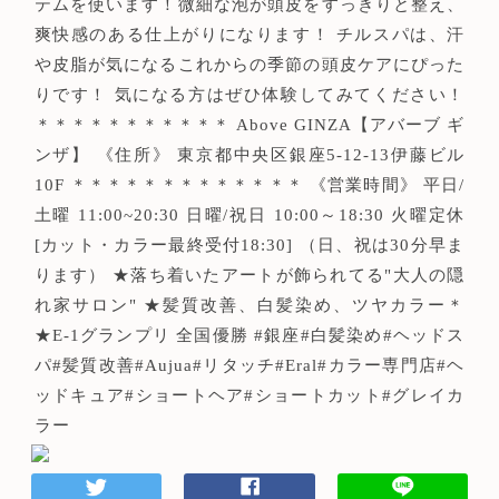
テムを使います！微細な泡が頭皮をすっきりと整え、
爽快感のある仕上がりになります！ チルスパは、汗
や皮脂が気になるこれからの季節の頭皮ケアにぴった
りです！ 気になる方はぜひ体験してみてください！
＊＊＊＊＊＊＊＊＊＊＊ Above GINZA【アバーブ ギ
ンザ】 《住所》 東京都中央区銀座5-12-13伊藤ビル
10F ＊＊＊＊＊＊＊＊＊＊＊＊＊ 《営業時間》 平日/
土曜 11:00~20:30 日曜/祝日 10:00～18:30 火曜定休
[カット・カラー最終受付18:30] （日、祝は30分早ま
ります） ★落ち着いたアートが飾られてる"大人の隠
れ家サロン" ★髪質改善、白髪染め、ツヤカラー＊
★E-1グランプリ 全国優勝 #銀座#白髪染め#ヘッドス
パ#髪質改善#Aujua#リタッチ#Eral#カラー専門店#ヘ
ッドキュア#ショートヘア#ショートカット#グレイカ
ラー