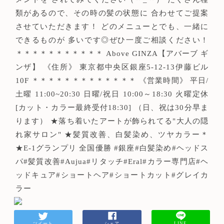
類があるので、その時の髪の状態に 合わせてご提案
させていただきます！ どのメニューとでも、一緒に
できるものが 多いです◎ぜひ一度ご相談ください！
＊＊＊＊＊＊＊＊＊＊＊ Above GINZA【アバーブ ギ
ンザ】 《住所》 東京都中央区銀座5-12-13伊藤ビル
10F ＊＊＊＊＊＊＊＊＊＊＊＊＊ 《営業時間》 平日/
土曜 11:00~20:30 日曜/祝日 10:00～18:30 火曜定休
[カット・カラー最終受付18:30] （日、祝は30分早ま
ります） ★落ち着いたアートが飾られてる"大人の隠
れ家サロン" ★髪質改善、白髪染め、ツヤカラー＊
★E-1グランプリ 全国優勝 #銀座#白髪染め#ヘッドス
パ#髪質改善#Aujua#リタッチ#Eral#カラー専門店#ヘ
ッドキュア#ショートヘア#ショートカット#グレイカ
ラー
ツイート
シェア
LINE